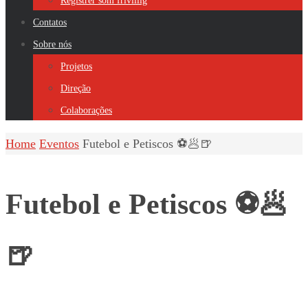
Registrer som frivillig
Contatos
Sobre nós
Projetos
Direção
Colaborações
Home
Eventos
Futebol e Petiscos ⚽️🥟🍺
Futebol e Petiscos ⚽️🥟
🍺