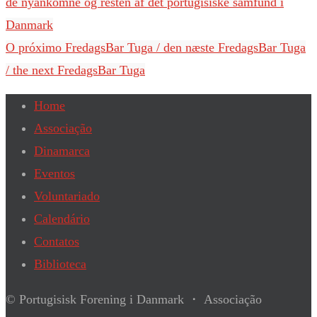
de nyankomne og resten af det portugisiske samfund i
Danmark
O próximo FredagsBar Tuga / den næste FredagsBar Tuga
/ the next FredagsBar Tuga
Home
Associação
Dinamarca
Eventos
Voluntariado
Calendário
Contatos
Biblioteca
© Portugisisk Forening i Danmark ・ Associação