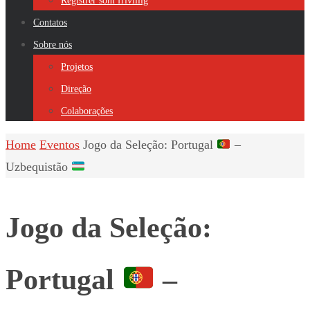
Registrer som frivillig
Contatos
Sobre nós
Projetos
Direção
Colaborações
Home
Eventos
Jogo da Seleção: Portugal
–
Uzbequistão
Jogo da Seleção:
Portugal
–