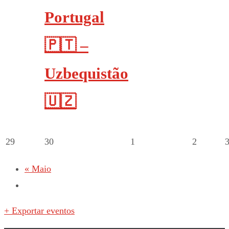
Portugal
🇵🇹 –
Uzbequistão
🇺🇿
29
30
1
2
«
Maio
+ Exportar eventos