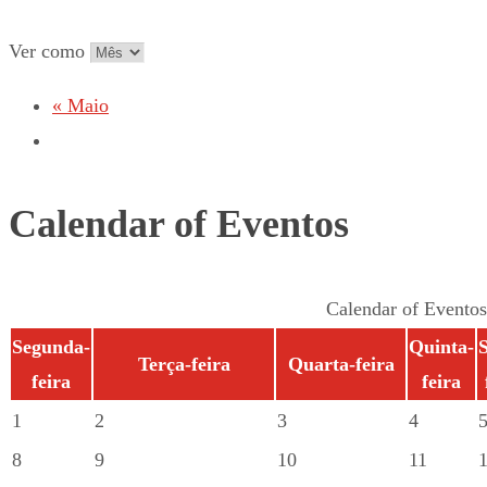
Ver como
«
Maio
Calendar of Eventos
Calendar of Eventos
Segunda-
Quinta-
S
Terça-feira
Quarta-feira
feira
feira
1
2
3
4
8
9
10
11