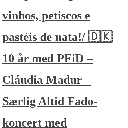
vinhos, petiscos e
pastéis de nata!/ 🇩🇰
10 år med PFiD –
Cláudia Madur –
Særlig Altid Fado-
koncert med