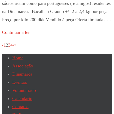
sócios assim como para portugueses ( e amigos) residentes
na Dinamarca. -Bacalhau Graúdo +/- 2 a 2,4 kg por peça
Preço por kilo 200 dkk Vendido à peça Oferta limitada a…
Continuar a ler
‹
1
2
3
4
›
»
Home
Associação
Dinamarca
Eventos
Voluntariado
Calendário
Contatos