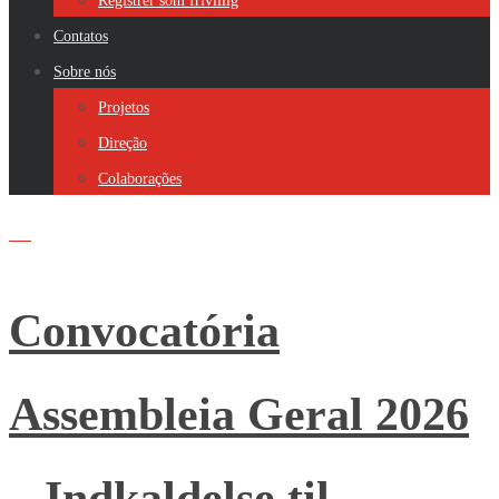
Registrer som frivillig
Contatos
Sobre nós
Projetos
Direção
Colaborações
Convocatória
Assembleia Geral 2026
– Indkaldelse til