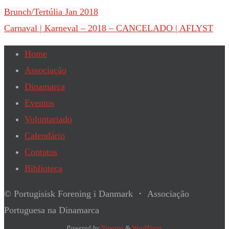
Brunch/Tertúlia Jan 2018
Carnaval | Karneval – 2018 – CANCELADO | AFLYST
Home
Associação
Dinamarca
Eventos
Voluntariado
Calendário
Contatos
Biblioteca
© Portugisisk Forening i Danmark ・ Associação
Portuguesa na Dinamarca
Powered by
Nirvana
&
WordPress.