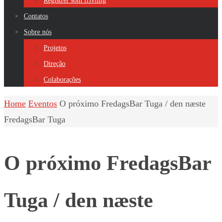
Registrer som frivillig
Contatos
Sobre nós
Projetos
Direção
Colaborações
Home
Eventos
O próximo FredagsBar Tuga / den næste
FredagsBar Tuga
O próximo FredagsBar
Tuga / den næste