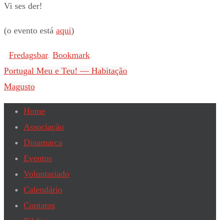
Vi ses der!
(o evento está
aqui
)
Fredagsbar
.
Bookmark
.
Portugal Meu e Teu! — Habitação
Magusto
Home
Associação
Dinamarca
Eventos
Voluntariado
Calendário
Contatos