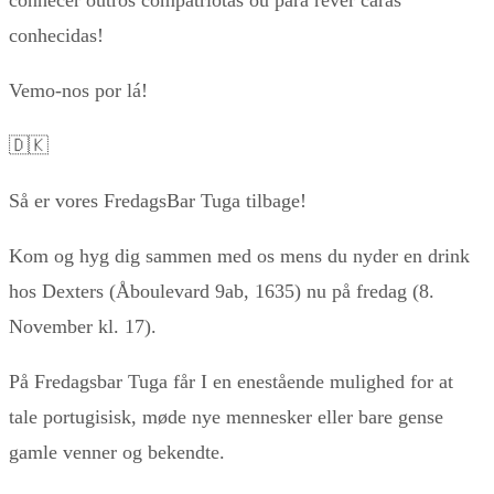
conhecidas!
Vemo-nos por lá!
🇩🇰
Så er vores FredagsBar Tuga tilbage!
Kom og hyg dig sammen med os mens du nyder en drink
hos Dexters (Åboulevard 9ab, 1635) nu på fredag (8.
November kl. 17).
På Fredagsbar Tuga får I en enestående mulighed for at
tale portugisisk, møde nye mennesker eller bare gense
gamle venner og bekendte.