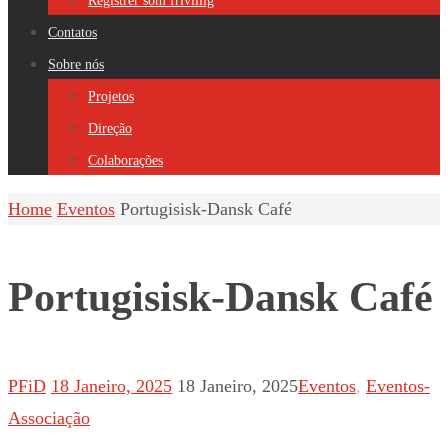
Registrer som frivillig
Contatos
Sobre nós
Projetos
Direção
Colaborações
Home
Eventos
Portugisisk-Dansk Café
Portugisisk-Dansk Café
PFiD
18 Janeiro, 2025
18 Janeiro, 2025
Eventos
,
Eventos-
Associação