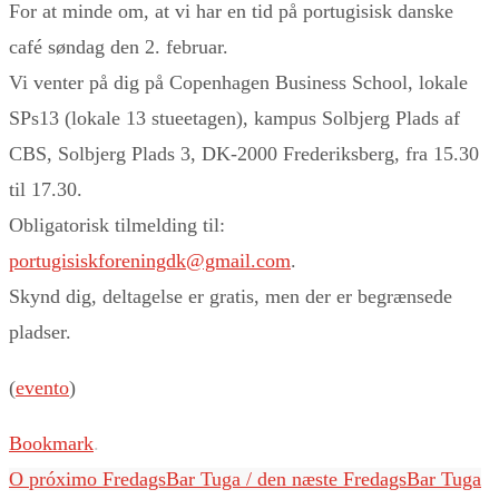
For at minde om, at vi har en tid på portugisisk danske
café søndag den 2. februar.
Vi venter på dig på Copenhagen Business School, lokale
SPs13 (lokale 13 stueetagen), kampus Solbjerg Plads af
CBS, Solbjerg Plads 3, DK-2000 Frederiksberg, fra 15.30
til 17.30.
Obligatorisk tilmelding til:
portugisiskforeningdk@gmail.com
.
Skynd dig, deltagelse er gratis, men der er begrænsede
pladser.
(
evento
)
Bookmark
.
O próximo FredagsBar Tuga / den næste FredagsBar Tuga