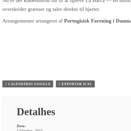
Nu er det Københavns tur til at opleve La Barca — en intim,
overskrider grænser og taler direkte til hjertet.
Arrangementer arrangeret af
Portugisisk Forening i Danm
+ CALENDÁRIO GOOGLE
+ EXPORTAR ICAL
Detalhes
Data:
5 Outubro, 2025