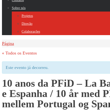
Contatos
Sobre nós
Projetos
Direção
Colaborações
Home
Página
« Todos os Eventos
Este evento já decorreu.
10 anos da PFiD – La B
e Espanha / 10 år med P
mellem Portugal og Spa