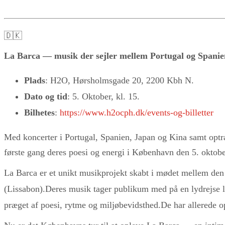
🇩🇰
La Barca — musik der sejler mellem Portugal og Spanie
Plads
: H2O, Hørsholmsgade 20, 2200 Kbh N.
Dato og tid
: 5. Oktober, kl. 15.
Bilhetes
:
https://www.h2ocph.dk/events-og-billetter
Med koncerter i Portugal, Spanien, Japan og Kina samt optr
første gang deres poesi og energi i København den 5. oktobe
La Barca er et unikt musikprojekt skabt i mødet mellem den
(Lissabon).Deres musik tager publikum med på en lydrejse l
præget af poesi, rytme og miljøbevidsthed.De har allerede o