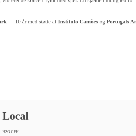
 vibrerende koncert fyldt med sjæl. En sjælden mulighed for 
ark
— 10 år med støtte af
Instituto Camões
og
Portugals A
Local
H2O CPH