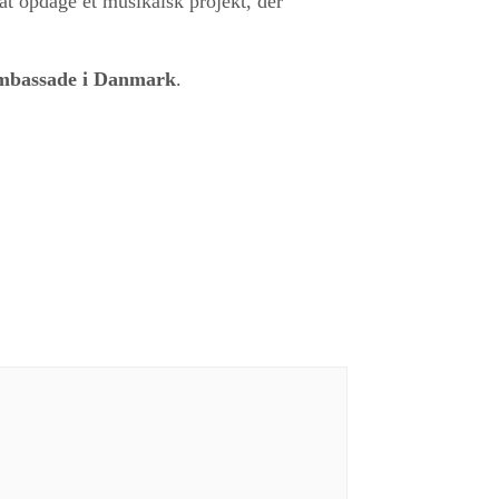
at opdage et musikalsk projekt, der
mbassade i Danmark
.