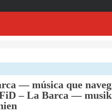
arca — música que naveg
FiD – La Barca — musik 
nien