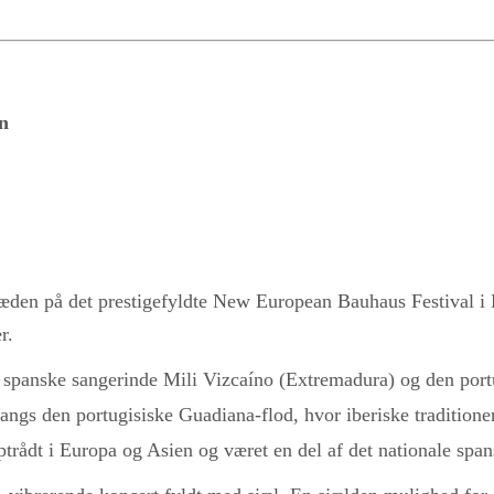
n
æden på det prestigefyldte New European Bauhaus Festival i 
r.
 spanske sangerinde Mili Vizcaíno (Extremadura) og den portu
angs den portugisiske Guadiana-flod, hvor iberiske tradition
ptrådt i Europa og Asien og været en del af det nationale spa