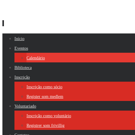
Skip
Início
to
Eventos
content
Calendário
Biblioteca
Inscrição
Inscrição como sócio
Register som medlem
Voluntariado
Inscrição como voluntário
Registrer som frivillig