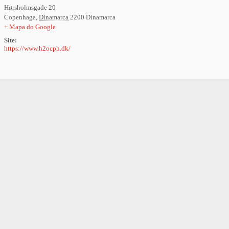
Hørsholmsgade 20
Copenhaga
,
Dinamarca
2200
Dinamarca
+ Mapa do Google
Site:
https://www.h2ocph.dk/