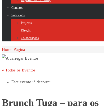
Registrer som frivillig
Contatos
Sobre nós
Projetos
Direção
Colaborações
Home
Página
« Todos os Eventos
Este evento já decorreu.
Brunch Tuga – para os