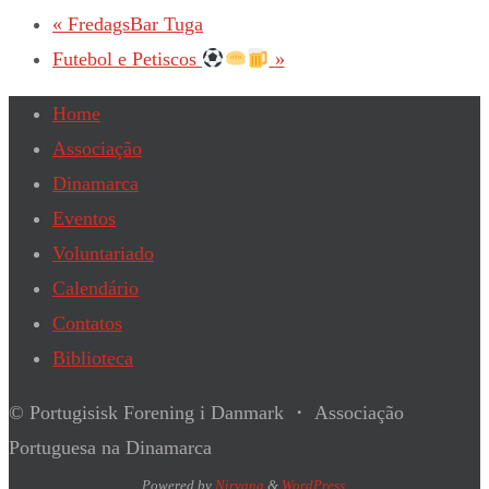
«
FredagsBar Tuga
Futebol e Petiscos
»
Home
Associação
Dinamarca
Eventos
Voluntariado
Calendário
Contatos
Biblioteca
© Portugisisk Forening i Danmark ・ Associação
Portuguesa na Dinamarca
Powered by
Nirvana
&
WordPress.