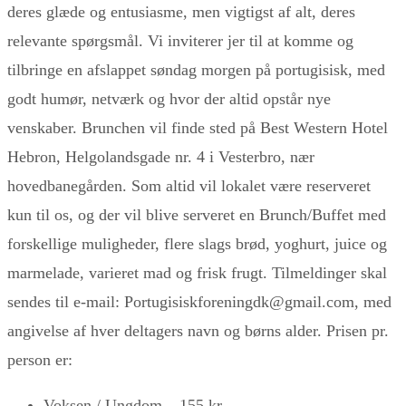
deres glæde og entusiasme, men vigtigst af alt, deres
relevante spørgsmål. Vi inviterer jer til at komme og
tilbringe en afslappet søndag morgen på portugisisk, med
godt humør, netværk og hvor der altid opstår nye
venskaber. Brunchen vil finde sted på Best Western Hotel
Hebron, Helgolandsgade nr. 4 i Vesterbro, nær
hovedbanegården. Som altid vil lokalet være reserveret
kun til os, og der vil blive serveret en Brunch/Buffet med
forskellige muligheder, flere slags brød, yoghurt, juice og
marmelade, varieret mad og frisk frugt. Tilmeldinger skal
sendes til e-mail: Portugisiskforeningdk@gmail.com, med
angivelse af hver deltagers navn og børns alder. Prisen pr.
person er:
Voksen / Ungdom – 155 kr.