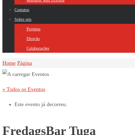
Registrer som frivillig
Contatos
Sobre nós
Projetos
Direção
Colaborações
Home
Página
« Todos os Eventos
Este evento já decorreu.
FredagsBar Tuga