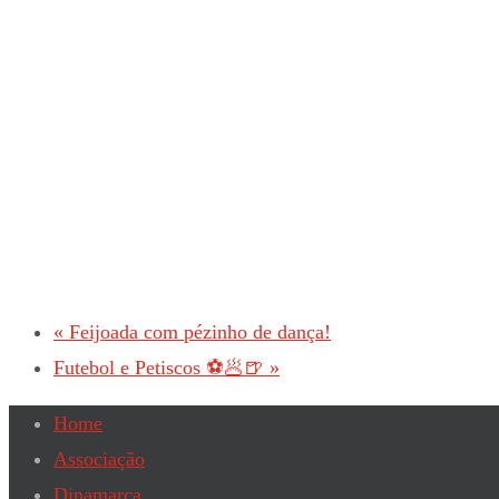
«
Feijoada com pézinho de dança!
Futebol e Petiscos ⚽️🥟🍺
»
Home
Associação
Dinamarca