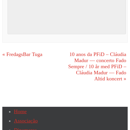
«
FredagsBar Tuga
10 anos da PFiD – Cláudia
Madur — concerto Fado
Sempre / 10 år med PFiD –
Cláudia Madur — Fado
Altid koncert
»
Home
Associação
Dinamarca