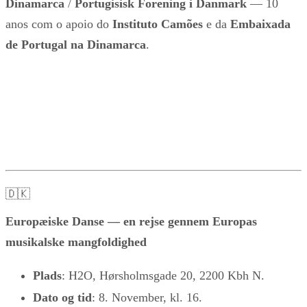
Dinamarca
/
Portugisisk Forening i Danmark
— 10
anos com o apoio do
Instituto Camões
e da
Embaixada
de Portugal na Dinamarca
.
🇩🇰
Europæiske Danse — en rejse gennem Europas
musikalske mangfoldighed
Plads
: H2O, Hørsholmsgade 20, 2200 Kbh N.
Dato og tid
: 8. November, kl. 16.