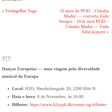
«
FredagsBar Tuga
10 anos da PFiD – Cláudia
Madur — concerto Fado
Sempre / 10 år med PFiD –
Cláudia Madur — Fado
Altid koncert
»
🇵🇹
Danças Europeias — uma viagem pela diversidade
musical da Europa
Local
: H2O, Hørsholmsgade 20, 2200 Kbh N.
Data e hora
: 8 de Novembro, às 16:00.
Bilhetes
:
https://www.h2ocph.dk/events-og-billetter