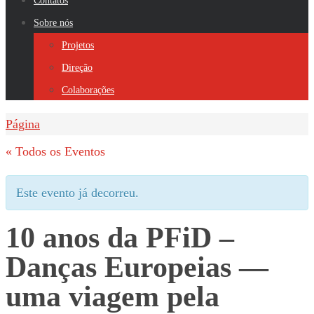
Contatos
Sobre nós
Projetos
Direção
Colaborações
Home
Página
« Todos os Eventos
Este evento já decorreu.
10 anos da PFiD –
Danças Europeias —
uma viagem pela