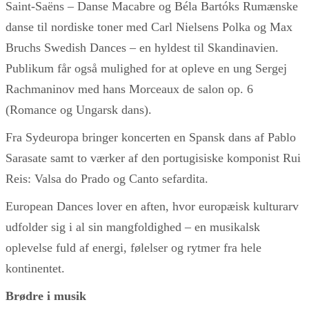
Saint-Saëns – Danse Macabre og Béla Bartóks Rumænske
danse til nordiske toner med Carl Nielsens Polka og Max
Bruchs Swedish Dances – en hyldest til Skandinavien.
Publikum får også mulighed for at opleve en ung Sergej
Rachmaninov med hans Morceaux de salon op. 6
(Romance og Ungarsk dans).
Fra Sydeuropa bringer koncerten en Spansk dans af Pablo
Sarasate samt to værker af den portugisiske komponist Rui
Reis: Valsa do Prado og Canto sefardita.
European Dances lover en aften, hvor europæisk kulturarv
udfolder sig i al sin mangfoldighed – en musikalsk
oplevelse fuld af energi, følelser og rytmer fra hele
kontinentet.
Brødre i musik