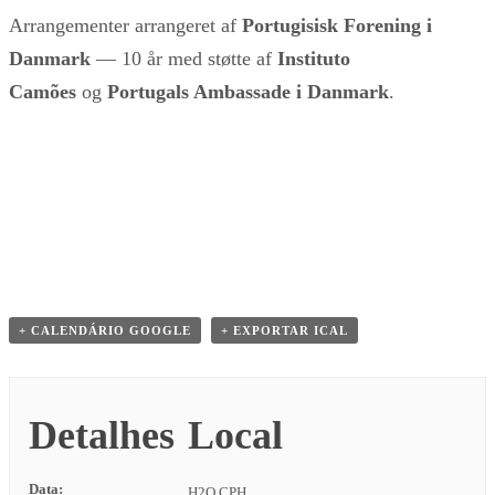
Arrangementer arrangeret af
Portugisisk Forening i
Danmark
— 10 år med støtte af
Instituto
Camões
og
Portugals Ambassade i Danmark
.
+ CALENDÁRIO GOOGLE
+ EXPORTAR ICAL
Detalhes
Local
Data:
H2O CPH