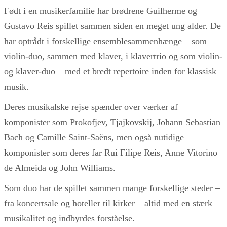
Født i en musikerfamilie har brødrene Guilherme og
Gustavo Reis spillet sammen siden en meget ung alder. De
har optrådt i forskellige ensemblesammenhænge – som
violin-duo, sammen med klaver, i klavertrio og som violin-
og klaver-duo – med et bredt repertoire inden for klassisk
musik.
Deres musikalske rejse spænder over værker af
komponister som Prokofjev, Tjajkovskij, Johann Sebastian
Bach og Camille Saint-Saëns, men også nutidige
komponister som deres far Rui Filipe Reis, Anne Vitorino
de Almeida og John Williams.
Som duo har de spillet sammen mange forskellige steder –
fra koncertsale og hoteller til kirker – altid med en stærk
musikalitet og indbyrdes forståelse.