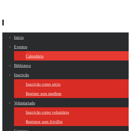
Skip
Início
to
Eventos
content
Calendário
Biblioteca
Inscrição
Inscrição como sócio
Register som medlem
Voluntariado
Inscrição como voluntário
Registrer som frivillig