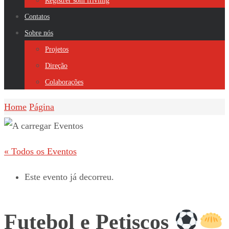
Registrer som frivillig
Contatos
Sobre nós
Projetos
Direção
Colaborações
Home
Página
« Todos os Eventos
Este evento já decorreu.
Futebol e Petiscos