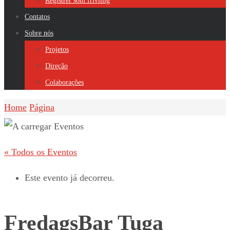
Registrer som frivillig
Contatos
Sobre nós
Projetos
Direção
Colaborações
Home
Página
« Todos os Eventos
Este evento já decorreu.
FredagsBar Tuga