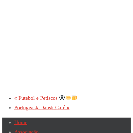
«
Futebol e Petiscos
Portugisisk-Dansk Café
»
Home
Associação