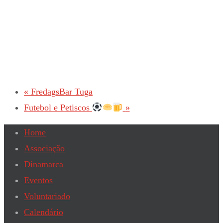
«
FredagsBar Tuga
Futebol e Petiscos
»
Home
Associação
Dinamarca
Eventos
Voluntariado
Calendário