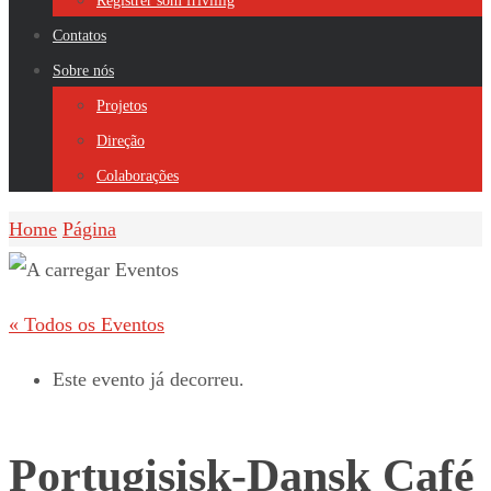
Registrer som frivillig
Contatos
Sobre nós
Projetos
Direção
Colaborações
Home
Página
« Todos os Eventos
Este evento já decorreu.
Portugisisk-Dansk Café